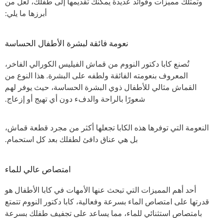
وتمتلك مميزات وفوائد عديدة يمكنك تقديمها إلى طفلك، لعل من
أبرزها ما يلي:
نعومة فائقة لبشرة الأطفال الحساسة
تُصنع كابا دكتور النووم من قماش الفيليس الكورالي الفاخر،
المعروف بنعومته الفائقة ولطفه على البشرة. هذا النوع من
القماش مثالي للأطفال ذوي البشرة الحساسة، حيث يوفر لهم
شعورًا بالراحة والدفء دون أي تهيج أو إزعاج.
النعومة التي توفرها هذه الكابا تجعلها أكثر من مجرد قطعة قماش،
بل هي عناق دافئ لطفلك بعد كل استحمام.
امتصاص عالي للماء
أحد أهم المميزات التي تبحث عنها الأمهات في كابا الأطفال هو
قدرتها على امتصاص الماء بسرعة وفعالية، كابا دكتور النووم تتمتع
بامتصاص استثنائي للماء، مما يساعد على تجفيف طفلك بسرعة