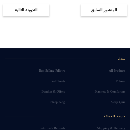
المنشور السابق
التدوينة التالية
محل
Best Selling Pillows
All Products
Bed Sheets
Pillows
Bundles & Offers
Blankets & Comforters
Sleep Blog
Sleep Quiz
خدمة العملاء
Returns & Refunds
Shipping & Delivery