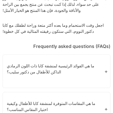
على حد سواء، لذلك إذا كنت تبحث عن منتج يجمع بين الراحة
والأناقة والجودة، فإن هذا المنتج هو الخيار الأمثل!
اجعل وقت الاستحمام وما بعده أكثر متعة وراحة لطفلك مع كابا
دكتور النووم، التي ستكون رفيقته المثالية في كل خطوة!
Frequently asked questions (FAQs)
ما هي الفوائد الرئيسية لمنشفة كابا ذات اللون الرمادي
الداكن للأطفال من دكتور سليب؟
منشفة كابا للأطفال من دكتور سليب مصنوعة من الفليس
المرجاني الفاخر، مما يجعلها فائقة النعومة ولطيفة على
ما هي المقاسات المتوفرة لمنشفة كابا للأطفال وكيفية
البشرة الحساسة. تتميز بامتصاص عالي للماء وتحافظ على
اختيار المقاس المناسب؟
دفء وجفاف طفلك بعد الاستحمام أو السباحة. كما أن