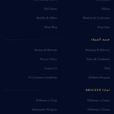
Bed Sheets
Pillows
Bundles & Offers
Blankets & Comforters
Sleep Blog
Sleep Quiz
خدمة العملاء
Returns & Refunds
Shipping & Delivery
Privacy Policy
Terms & Conditions
Contact Us
FAQ
E-Commerce Certificate
Affiliates Program
لماذا DRSLEEP
DrSleeep vs Coop
DrSleeep vs Casper
Ambassador Program
DrSleeep vs Emma