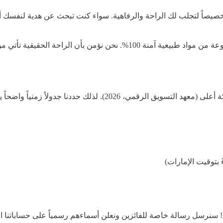
يصاً لتجلب لك الراحة والرفاهية. سواء كنت تبحث عن هدية لنفسك أو لأ
حقيقية تأتي من الجودة العالية والتصميم المدروس.
! سنرسل رسالة خاصة للفائزين ونعلن أسماءهم رسمياً على حساباتنا ا