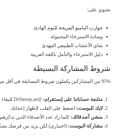
تحتوي على:
جوارب البامبو المريحة
للنوم الهادئ
وسادة الاسترخاء المحمولة
شاي الأعشاب الطبيعي المهدئ
دليل الاسترخاء والتأمل باللغة العربية
شروط المشاركة البسيطة
95% من المشاركين يكملون شروط المسابقة في أقل من دقيقتين (إحصائيات إنستغرام، 2026). المسابقة مصممة لتكون سهلة ومجانية تماماً، وكل ما تحتاجه هو اتباع الخطوات التالية:
متابعة حساباتنا على إنستغرام:
@DrSleeep.ae للبقاء على اطلاع بكل جديد
لايك للبوست:
اضغط على القلب لإظهار إعجابك
منشن أصدقائك:
كلما زاد عدد الأصدقاء الذين تذكره
مشاركة البوست:
(اختياري) لكن يزيد من فرصك بشك