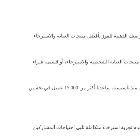
إثارة (معهد دبي للإحصاء، 2026). مسابقة دكتور النووم هي فرصتك الذهبية للفوز بأفضل منتجات العناية والاسترخاء
ث يمكنكم الفوز بـ Ultimate Self-Care Bundle الذي يحتوي على أفضل منتجات العناية الشخصية والاسترخاء، أو قسيمة شراء
هذه المسابقة ليست مجرد حدث ترويجي، بل هي جزء من رسالتنا في نشر ثقافة النوم الصحي والاسترخاء في المجتمع الإماراتي. منذ تأسيسنا، ساعدنا أكثر من 15,000 عميل في تحسين
ين (تقرير دكتور النووم المالي، 2026). كل جائزة مصممة بعناية لتقدم تجربة استرخاء متكاملة تلبي احتياجات المشاركين