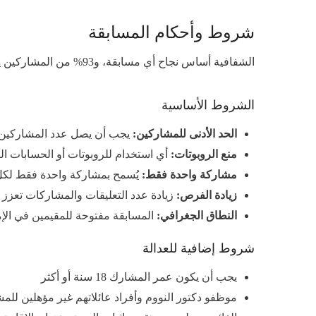
شروط وأحكام المسابقة
الشفافية أساس نجاح أي مسابقة، و93% من المشاركين يثقون أكثر في المسابقات التي تعلن شروطها بوضوح (استطلاع الثقة الرقمية، 2026). لذلك نوضح لكم جميع الشروط والأحكام:
الشروط الأساسية
الحد الأدنى للمشاركين:
يجب أن يصل عدد المشاركين إلى 100 شخص على الأقل، وإذا لم يتم الوصول إلى هذا العدد، سيتم مد المسا
منع الروبوتات:
أي استخدام للروبوتات أو الحسابات ال
مشاركة واحدة فقط:
يُسمح بمشاركة واحدة فقط ل
زيادة الفرص:
زيادة عدد التعليقات والمشاركات تعزز
النطاق الجغرافي:
المسابقة مفتوحة للمقيمين في الإم
شروط إضافية للعدالة
يجب أن يكون عمر المشارك 18 سنة أو أكثر
موظفو دكتور النووم وأفراد عائلاتهم غير مؤهلين للم