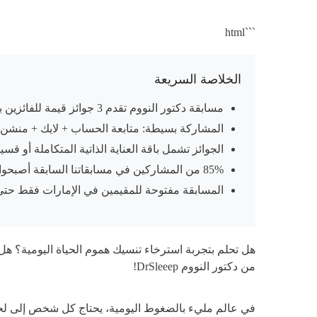
```html
الخلاصة السريعة
مسابقة دكتور النووم تقدم 3 جوائز قيمة للفائزين بقيمة إجمالية تزيد عن 1,000 درهم
المشاركة بسيطة: متابعة الحساب + لايك + منشن ا
الجوائز تشمل باقة العناية الذاتية المتكاملة أو قس
85% من المشاركين في مسابقاتنا السابقة أصبحوا عملاء دائمين (إحصائيات دكتور النووم، 2026)
المسابقة مفتوحة للمقيمين في الإمارات فقط حتى 31 ديسمبر 026
هل تحلم بتجربة استرخاء تنسيك هموم الحياة اليومية؟ هل 
من دكتور النووم DrSleeep!