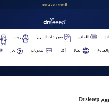
🎁 Buy 2 Get 1 Free!
دة
اللحاف
مفروشات السرير
روب
اتصال
أكثر
المدونات
لغز
Drsl