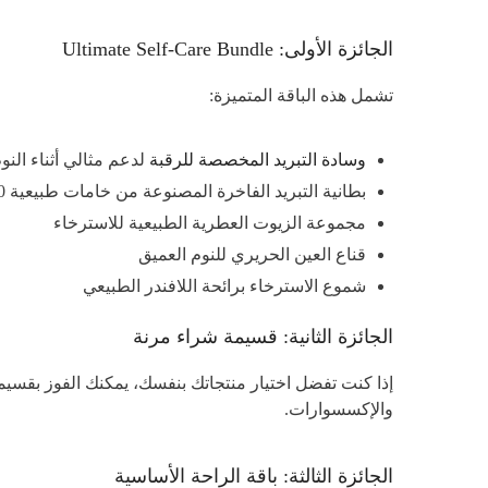
الجائزة الأولى: Ultimate Self-Care Bundle
تشمل هذه الباقة المتميزة:
وسادة التبريد المخصصة للرقبة
لدعم مثالي أثناء النو
بطانية التبريد الفاخرة المصنوعة من خامات طبيعية 100%
مجموعة الزيوت العطرية الطبيعية للاسترخاء
قناع العين الحريري للنوم العميق
شموع الاسترخاء برائحة اللافندر الطبيعي
الجائزة الثانية: قسيمة شراء مرنة
إذا كنت تفضل اختيار منتجاتك بنفسك، يمكنك الفوز بقسيمة شراء بقيمة 400 درهم صالحة لمدة 6 أشهر. هذا يتيح لك اختيار ما 
والإكسسوارات.
الجائزة الثالثة: باقة الراحة الأساسية