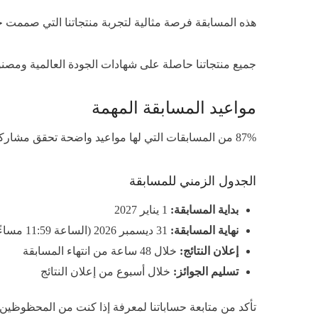
هذه المسابقة فرصة مثالية لتجربة منتجاتنا التي صممت خص
جميع منتجاتنا حاصلة على شهادات الجودة العالمية ومصنوعة من مواد طبيعية آمنة 100%. نحن نؤمن بأن الراحة ال
مواعيد المسابقة المهمة
87% من المسابقات التي لها مواعيد واضحة تحقق مشاركة أعلى (معهد التسويق الرقمي، 2026). لذلك حددنا جدولاً زمنياً واضحاً يضمن العدالة والشفافية لكل المشاركين.
الجدول الزمني للمسابقة
بداية المسابقة:
1 يناير 2027
نهاية المسابقة:
31 ديسمبر 2026 (الساعة 11:59 مساءً بتوقيت الإمارات)
إعلان النتائج:
خلال 48 ساعة من انتهاء المسابقة
تسليم الجوائز:
خلال أسبوع من إعلان النتائج
تأكد من متابعة حساباتنا لمعرفة إذا كنت من المحظوظين