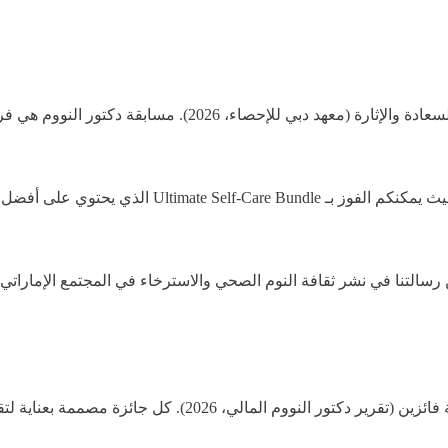
92% من المشاركين في المسابقات التفاعلية يشعرون بالسعادة وال
نحن نقدم لكم مسابقة مميزة لثلاثة فائزين محظوظين، حي
القيمة الإجمالية للجوائز تبلغ 1,200 درهم موزعة على ثلاثة فائز