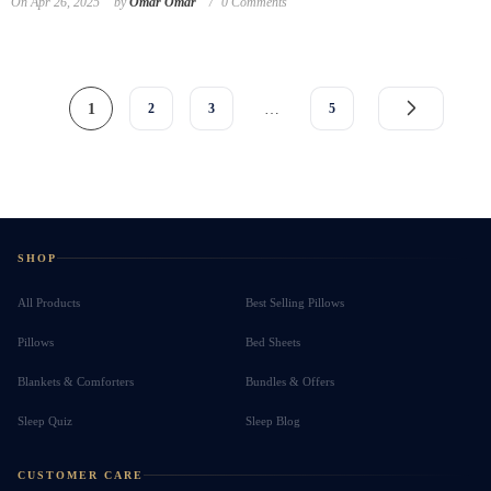
On
Apr 26, 2025
by
Omar Omar
0 Comments
1
2
3
…
5
SHOP
All Products
Best Selling Pillows
Pillows
Bed Sheets
Blankets & Comforters
Bundles & Offers
Sleep Quiz
Sleep Blog
CUSTOMER CARE