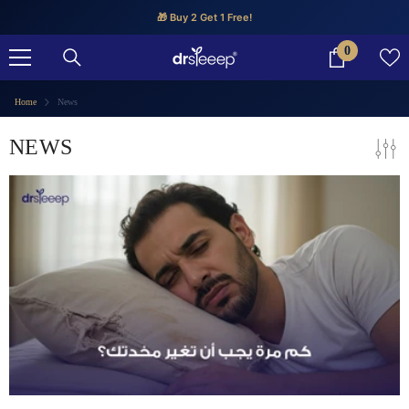
SKIP TO CONTENT
🎁 Buy 2 Get 1 Free!
0
0
items
Home
News
NEWS