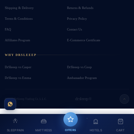
Shipping & Delivery
Returns & Refunds
Terms & Conditions
Privacy Policy
FAQ
Contact Us
Affiliates Program
E-Commerce Certificate
WHY DRSLEEEP
DrSleeep vs Casper
DrSleeep vs Coop
DrSleeep vs Emma
Ambassador Program
drsleeep®
© 2026 DrSleeep Trading Co. L.L.C.
SLEEP PAIN
MATTRESS
OFFERS
HOTELS
CART