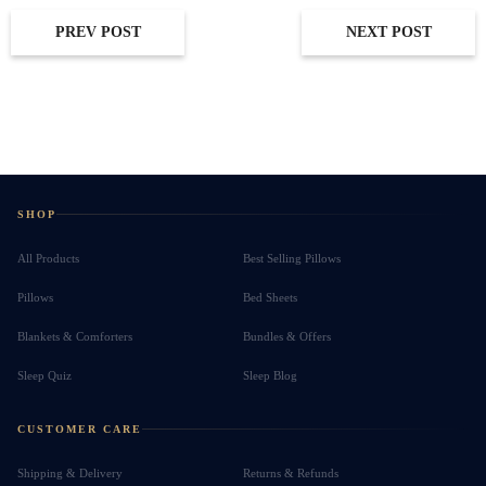
PREV POST
NEXT POST
SHOP
All Products
Best Selling Pillows
Pillows
Bed Sheets
Blankets & Comforters
Bundles & Offers
Sleep Quiz
Sleep Blog
CUSTOMER CARE
Shipping & Delivery
Returns & Refunds