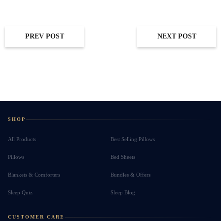
PREV POST
NEXT POST
SHOP
All Products
Best Selling Pillows
Pillows
Bed Sheets
Blankets & Comforters
Bundles & Offers
Sleep Quiz
Sleep Blog
CUSTOMER CARE