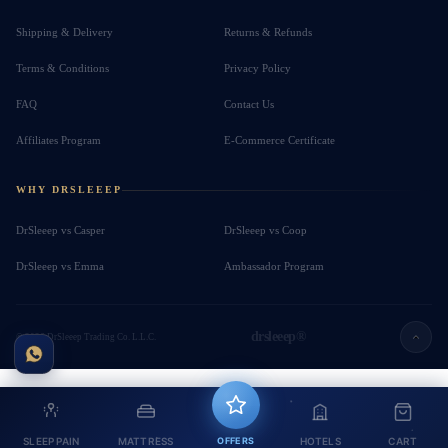
Shipping & Delivery
Returns & Refunds
Terms & Conditions
Privacy Policy
FAQ
Contact Us
Affiliates Program
E-Commerce Certificate
WHY DRSLEEEP
DrSleeep vs Casper
DrSleeep vs Coop
DrSleeep vs Emma
Ambassador Program
drsleeep®
© 2026 DrSleeep Trading Co. L.L.C.
SLEEP PAIN
MATTRESS
OFFERS
HOTELS
CART