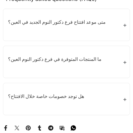
متى موعد افتتاح فرع دكتور النوم الجديد في العين؟
ج: الافتتاح الكبير سيكون يوم 1 أكتوبر مع عروض وهدايا
حصرية لجميع الزوار.
ما المنتجات المتوفرة في فرع دكتور النوم العين؟
ستجدون مخدات طبية، مخدات تبريد، مخدات حوامل،
مخدات أطفال، مراتب فاخرة، ومجموعة دمى ومخدات
هل توجد خصومات خاصة خلال الافتتاح؟
للاحتضان.
نعم! خصومات كبيرة وهدايا قيمة على تشكيلة واسعة من
المنتجات خلال الأيام الأولى للافتتاح.