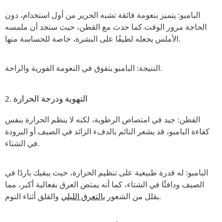
البامبو: يتميز بنعومة فائقة تشبه الحرير من أول استخدام، دون
الحاجة مرور الوقت كما حدث مع القطن، حيث ستجد أن ملمسه
الأملس يجعله لطيفًا على البشرة، خاصة للحساسة منها.
النتيجة: البامبو يتفوق في النعومة الفورية والراحة.
2. التهوية ودرجة الحرارة
القطن: جيد في امتصاص الرطوبة، لكنه لا ينظم الحرارة بنفس
كفاءة البامبو، قد يشعر النائم بالدفء الزائد في الصيف أو البرودة
في الشتاء.
البامبو: له قدرة طبيعية على تنظيم الحرارة، حيث يبقيك باردًا في
الصيف ودافئًا في الشتاء، كما أنه يمتص العرق بفعالية أكبر، مما
والقلق أثناء النوم.
يقلل من الشعور
بالتعرق الليلي