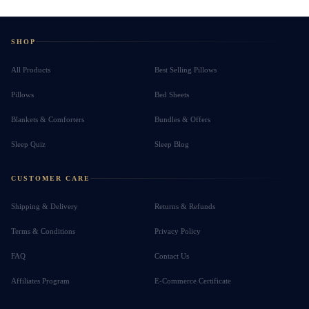
SHOP
All Products
Best Selling Pillows
Pillows
Bed Sheets
Blankets & Comforters
Bundles & Offers
Sleep Quiz
Sleep Blog
CUSTOMER CARE
Shipping & Delivery
Returns & Refunds
Terms & Conditions
Privacy Policy
FAQ
Contact Us
Affiliates Program
E-Commerce Certificate