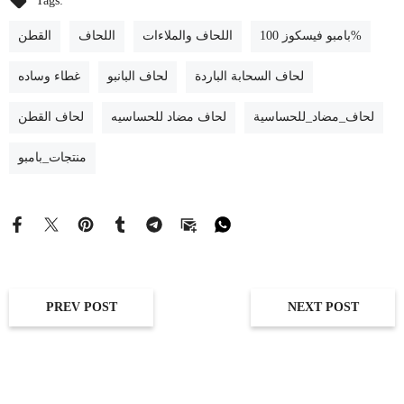
Tags:
بامبو فيسكوز 100%
اللحاف والملاءات
اللحاف
القطن
لحاف السحابة الباردة
لحاف البانبو
غطاء وساده
لحاف_مضاد_للحساسية
لحاف مضاد للحساسيه
لحاف القطن
منتجات_بامبو
PREV POST
NEXT POST