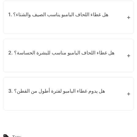
1. هل غطاء اللحاف البامبو يناسب الصيف والشتاء؟
نعم، البامبو يتميز بخصائص حرارية تجعله مريحًا في جميع
الفصول؛ فهو يبرد الجسم صيفًا ويحافظ على الدفء شتاءً.
2. هل غطاء اللحاف البامبو مناسب للبشرة الحساسة؟
بالتأكيد. البامبو ناعم للغاية ومضاد للبكتيريا، مما يجعله مثاليًا
للبشرة الحساسة أو المعرضة للتهيّج.
3. هل يدوم غطاء البامبو لفترة أطول من القطن؟
نعم، البامبو أكثر متانة ويحافظ على نعومته ولمعانه بعد
الغسيل المتكرر مقارنة بالقطن.