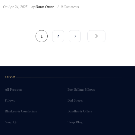
On
Apr 24, 2025
by
Omar Omar
0 Comments
1
2
3
SHOP
All Products
Best Selling Pillows
Pillows
Bed Sheets
Blankets & Comforters
Bundles & Offers
Sleep Quiz
Sleep Blog