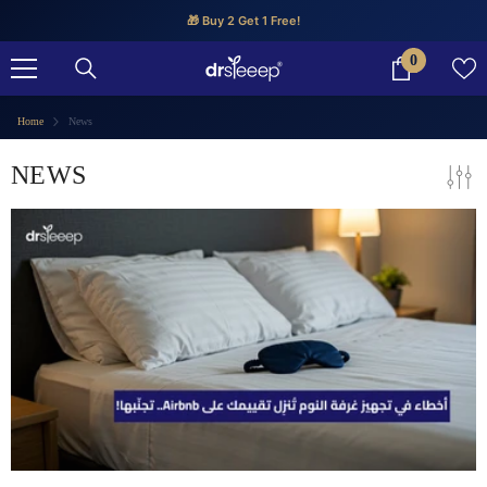
SKIP TO CONTENT
🎁 Buy 2 Get 1 Free!
0
0
items
Home
News
NEWS