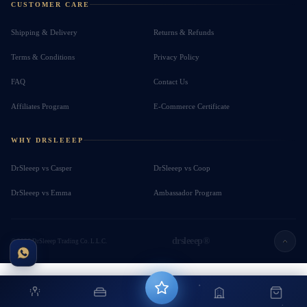
CUSTOMER CARE
Shipping & Delivery
Returns & Refunds
Terms & Conditions
Privacy Policy
FAQ
Contact Us
Affiliates Program
E-Commerce Certificate
WHY DRSLEEEP
DrSleeep vs Casper
DrSleeep vs Coop
DrSleeep vs Emma
Ambassador Program
drsleeep®
© 2026 DrSleeep Trading Co. L.L.C.